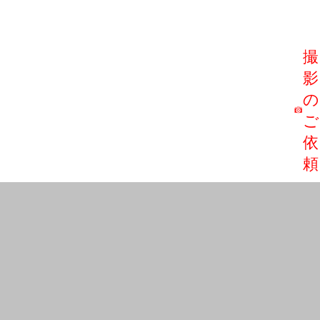
撮
影
の
ご
依
頼
撮影
依頼